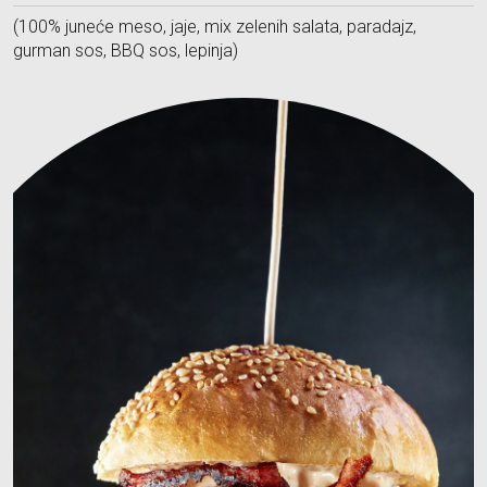
(100% juneće meso, jaje, mix zelenih salata, paradajz,
gurman sos, BBQ sos, lepinja)