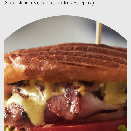
(3 jaja, slanina, sir, šamp., salata, sos, lepinja)