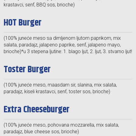
krastavci, senf, BBQ sos, brioche)
HOT Burger
(100% juneće meso sa dimljenom ljutom paprikom, mix
salata, paradajz, jalapeno paprike, senf, jalapeno mayo,
brioche)*u 3 stepena ljutine: 1. blago ljut, 2. ljut, 3. stvarno ljut!
Toster Burger
(100% juneće meso, maasdam sir, slanina, mix salata,
paradajz, kiseli krastavci, senf, toster sos, brioche)
Extra Cheeseburger
(100% juneće meso, pohovana mozzarella, mix salata,
paradajz, blue cheese sos, brioche)