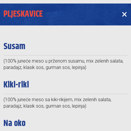
PLJESKAVICE
Susam
(100% juneće meso u prženom susamu, mix zelenih salata,
paradajz, klasik sos, gurman sos, lepinja)
Kiki-riki
(100% juneće meso sa kiki-rikijem, mix zelenih salata,
paradajz, klasik sos, gurman sos, lepinja)
Na oko