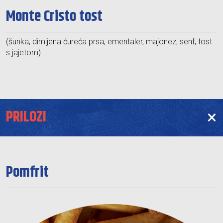
Monte Cristo tost
(šunka, dimljena ćureća prsa, ementaler, majonez, senf, tost
s jajetom)
PRILOZI
Pomfrit