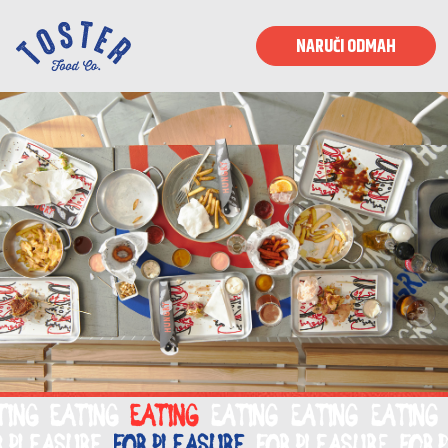
NARUČI ODMAH