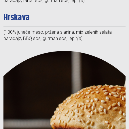
paradajz, tartar sos, gurman sos, lepinja)
Hrskava
(100% juneće meso, pržena slanina, mix zelenih salata,
paradajz, BBQ sos, gurman sos, lepinja)