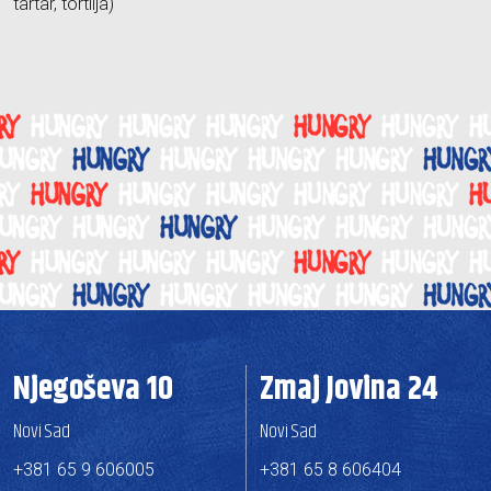
tartar, tortilja)
Njegoševa 10
Zmaj Jovina 24
Novi Sad
Novi Sad
+381 65 9 606005
+381 65 8 606404