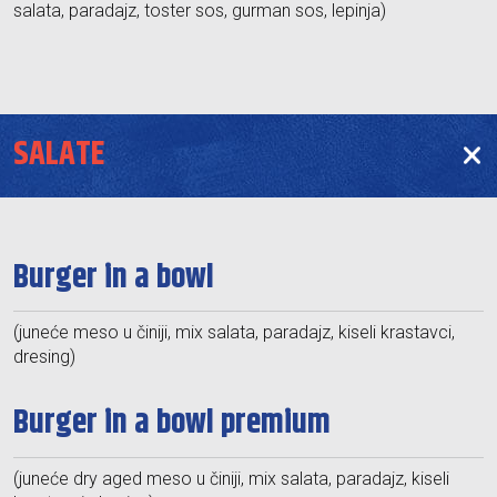
salata, paradajz, toster sos, gurman sos, lepinja)
SALATE
Burger in a bowl
(juneće meso u činiji, mix salata, paradajz, kiseli krastavci,
dresing)
Burger in a bowl premium
(juneće dry aged meso u činiji, mix salata, paradajz, kiseli