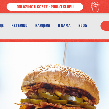
DOLAZIMO U GOSTE - PORUČI KLOPU
IJE
KETERING
KARIJERA
O NAMA
BLOG