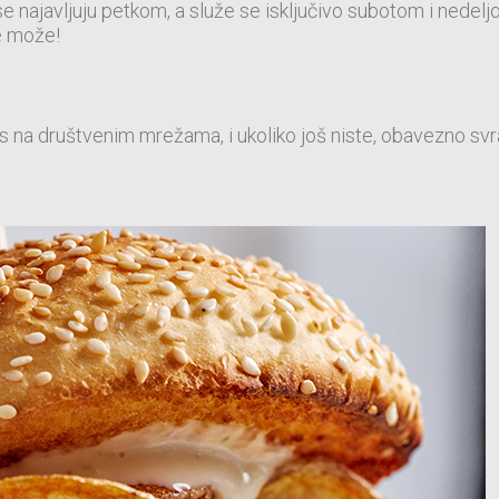
se najavljuju petkom, a služe se isključivo subotom i nedelj
 može!
as na društvenim mrežama, i ukoliko još niste, obavezno 