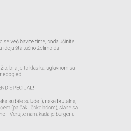
ko se već bavite time, onda učinite
u ideju šta tačno želimo da
io, bila je to klasika, uglavnom sa
 nedogled.
KEND SPECIJAL!
ke su bile sulude :), neke brutalne,
oćem (pa čak i čokoladom), slane sa
ine… Verujte nam, kada je burger u