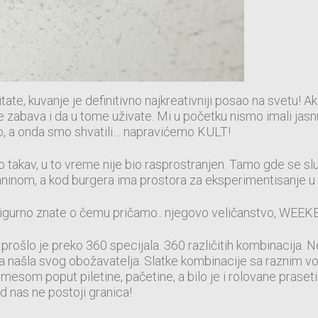
tate, kuvanje je definitivno najkreativniji posao na svetu! A
e zabava i da u tome uživate. Mi u početku nismo imali jasn
, a onda smo shvatili… napravićemo KULT!
 takav, u to vreme nije bio rasprostranjen. Tamo gde se služ
laninom, a kod burgera ima prostora za eksperimentisanje u
igurno znate o čemu pričamo.. njegovo veličanstvo, WEE
prošlo je preko 360 specijala. 360 različitih kombinacija. Ne
aka našla svog obožavatelja. Slatke kombinacije sa raznim v
mesom poput piletine, pačetine, a bilo je i rolovane praset
od nas ne postoji granica!