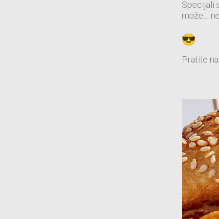
Specijali 
može… ne
Pratite n