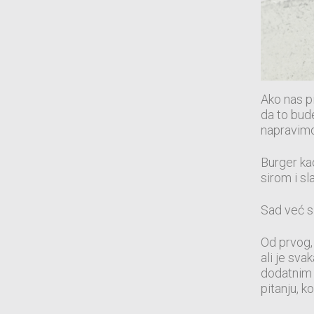
Ako nas pi
da to bud
napravimo
Burger kao
sirom i s
Sad već s
Od prvog, 
ali je sv
dodatnim 
pitanju, k